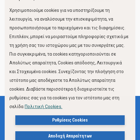
Χώροι Στάθμευσης
Χρησιμοποιούμε cookies για να υποστηρίξουμε τη
Κίνηση Λιμένος
λειτουργία, να αναλύσουμε την επισκεψιμότητα, να
προσωποποιήσουμε το περιεχόμενο και τις διαφημίσεις.
Επιπλέον, μπορεί να μοιραστούμε πληροφορίες σχετικά με
τη χρήση σας του ιστοχώρου μας με του συνεργάτες μας.
Πιο συγκεκριμένα, τα cookies κατηγοριοποιούνται σε
Απολύτως απαραίτητα, Cookies απόδοσης, Λειτουργικά
και Στοχευμένα cookies. Συνεχίζοντας την πλοήγηση στο
FOLLOW US
ιστότοπο μας αποδέχεστε τα Απολύτως απαραίτητα
cookies. Διαβάστε περισσότερα ή διαχειριστείτε τις
ρυθμίσεις σας για τα cookies για τον ιστότοπο μας στη
σελίδα
Πολιτική Cookies.
Όροι Χρήσης
Πολιτική Προστασίας Προσωπικών Δεδομένων
Ρυθμίσεις Cookies
Δήλωση Προσβασιμότητας Ιστότοπου Δήμου Βόλου
Αποδοχή Απαραίτητων
Πολιτική Cookies