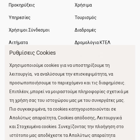
Προκηρύξεις
Χρήσιμα
Υπηρεσίες
Τουρισμός
Χρήσιμοι Σύνδεσμοι
Διαδρομές
Αιτήματα
Δρομολόγια ΚΤΕΛ
Ρυθμίσεις Cookies
Χώροι Στάθμευσης
Χρησιμοποιούμε cookies για να υποστηρίξουμε τη
Κίνηση Λιμένος
λειτουργία, να αναλύσουμε την επισκεψιμότητα, να
προσωποποιήσουμε το περιεχόμενο και τις διαφημίσεις.
Επιπλέον, μπορεί να μοιραστούμε πληροφορίες σχετικά με
τη χρήση σας του ιστοχώρου μας με του συνεργάτες μας.
Πιο συγκεκριμένα, τα cookies κατηγοριοποιούνται σε
Απολύτως απαραίτητα, Cookies απόδοσης, Λειτουργικά
και Στοχευμένα cookies. Συνεχίζοντας την πλοήγηση στο
FOLLOW US
ιστότοπο μας αποδέχεστε τα Απολύτως απαραίτητα