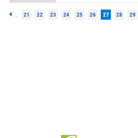
Σελίδες
21
22
23
24
25
26
27
28
29
…