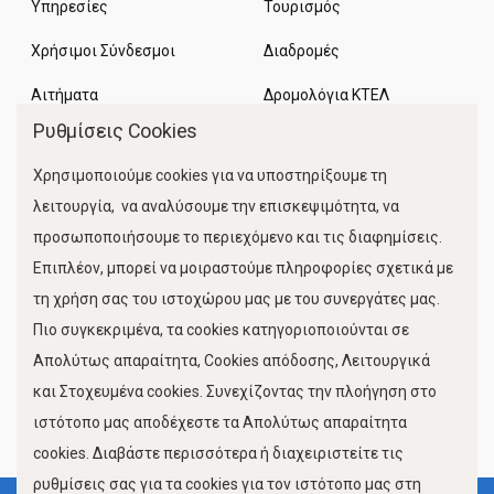
Υπηρεσίες
Τουρισμός
Χρήσιμοι Σύνδεσμοι
Διαδρομές
Αιτήματα
Δρομολόγια ΚΤΕΛ
Ρυθμίσεις Cookies
Χώροι Στάθμευσης
Χρησιμοποιούμε cookies για να υποστηρίξουμε τη
Κίνηση Λιμένος
λειτουργία, να αναλύσουμε την επισκεψιμότητα, να
προσωποποιήσουμε το περιεχόμενο και τις διαφημίσεις.
Επιπλέον, μπορεί να μοιραστούμε πληροφορίες σχετικά με
τη χρήση σας του ιστοχώρου μας με του συνεργάτες μας.
Πιο συγκεκριμένα, τα cookies κατηγοριοποιούνται σε
Απολύτως απαραίτητα, Cookies απόδοσης, Λειτουργικά
και Στοχευμένα cookies. Συνεχίζοντας την πλοήγηση στο
FOLLOW US
ιστότοπο μας αποδέχεστε τα Απολύτως απαραίτητα
cookies. Διαβάστε περισσότερα ή διαχειριστείτε τις
ρυθμίσεις σας για τα cookies για τον ιστότοπο μας στη