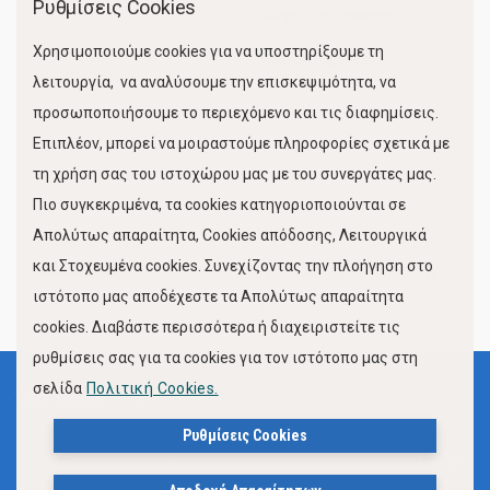
Ρυθμίσεις Cookies
Χώροι Στάθμευσης
Χρησιμοποιούμε cookies για να υποστηρίξουμε τη
Κίνηση Λιμένος
λειτουργία, να αναλύσουμε την επισκεψιμότητα, να
προσωποποιήσουμε το περιεχόμενο και τις διαφημίσεις.
Επιπλέον, μπορεί να μοιραστούμε πληροφορίες σχετικά με
τη χρήση σας του ιστοχώρου μας με του συνεργάτες μας.
Πιο συγκεκριμένα, τα cookies κατηγοριοποιούνται σε
Απολύτως απαραίτητα, Cookies απόδοσης, Λειτουργικά
και Στοχευμένα cookies. Συνεχίζοντας την πλοήγηση στο
FOLLOW US
ιστότοπο μας αποδέχεστε τα Απολύτως απαραίτητα
cookies. Διαβάστε περισσότερα ή διαχειριστείτε τις
ρυθμίσεις σας για τα cookies για τον ιστότοπο μας στη
σελίδα
Πολιτική Cookies.
Όροι Χρήσης
Πολιτική Προστασίας Προσωπικών Δεδομένων
Ρυθμίσεις Cookies
Δήλωση Προσβασιμότητας Ιστότοπου Δήμου Βόλου