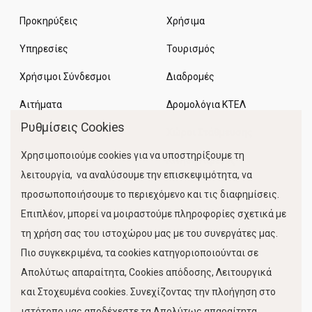
Προκηρύξεις
Χρήσιμα
Υπηρεσίες
Τουρισμός
Χρήσιμοι Σύνδεσμοι
Διαδρομές
Αιτήματα
Δρομολόγια ΚΤΕΛ
Ρυθμίσεις Cookies
Χώροι Στάθμευσης
Χρησιμοποιούμε cookies για να υποστηρίξουμε τη
Κίνηση Λιμένος
λειτουργία, να αναλύσουμε την επισκεψιμότητα, να
προσωποποιήσουμε το περιεχόμενο και τις διαφημίσεις.
Επιπλέον, μπορεί να μοιραστούμε πληροφορίες σχετικά με
τη χρήση σας του ιστοχώρου μας με του συνεργάτες μας.
Πιο συγκεκριμένα, τα cookies κατηγοριοποιούνται σε
Απολύτως απαραίτητα, Cookies απόδοσης, Λειτουργικά
και Στοχευμένα cookies. Συνεχίζοντας την πλοήγηση στο
FOLLOW US
ιστότοπο μας αποδέχεστε τα Απολύτως απαραίτητα