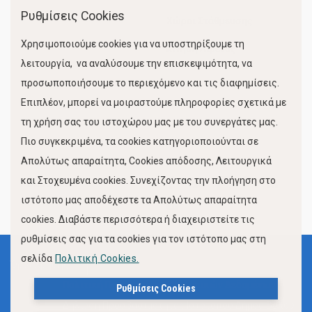
Ρυθμίσεις Cookies
Χώροι Στάθμευσης
Χρησιμοποιούμε cookies για να υποστηρίξουμε τη
Κίνηση Λιμένος
λειτουργία, να αναλύσουμε την επισκεψιμότητα, να
προσωποποιήσουμε το περιεχόμενο και τις διαφημίσεις.
Επιπλέον, μπορεί να μοιραστούμε πληροφορίες σχετικά με
τη χρήση σας του ιστοχώρου μας με του συνεργάτες μας.
Πιο συγκεκριμένα, τα cookies κατηγοριοποιούνται σε
Απολύτως απαραίτητα, Cookies απόδοσης, Λειτουργικά
και Στοχευμένα cookies. Συνεχίζοντας την πλοήγηση στο
FOLLOW US
ιστότοπο μας αποδέχεστε τα Απολύτως απαραίτητα
cookies. Διαβάστε περισσότερα ή διαχειριστείτε τις
ρυθμίσεις σας για τα cookies για τον ιστότοπο μας στη
σελίδα
Πολιτική Cookies.
Όροι Χρήσης
Πολιτική Προστασίας Προσωπικών Δεδομένων
Ρυθμίσεις Cookies
Δήλωση Προσβασιμότητας Ιστότοπου Δήμου Βόλου