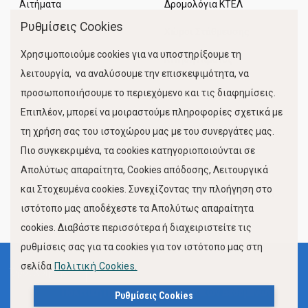
Αιτήματα
Δρομολόγια ΚΤΕΛ
Ρυθμίσεις Cookies
Χώροι Στάθμευσης
Χρησιμοποιούμε cookies για να υποστηρίξουμε τη
Κίνηση Λιμένος
λειτουργία, να αναλύσουμε την επισκεψιμότητα, να
προσωποποιήσουμε το περιεχόμενο και τις διαφημίσεις.
Επιπλέον, μπορεί να μοιραστούμε πληροφορίες σχετικά με
τη χρήση σας του ιστοχώρου μας με του συνεργάτες μας.
Πιο συγκεκριμένα, τα cookies κατηγοριοποιούνται σε
Απολύτως απαραίτητα, Cookies απόδοσης, Λειτουργικά
και Στοχευμένα cookies. Συνεχίζοντας την πλοήγηση στο
FOLLOW US
ιστότοπο μας αποδέχεστε τα Απολύτως απαραίτητα
cookies. Διαβάστε περισσότερα ή διαχειριστείτε τις
ρυθμίσεις σας για τα cookies για τον ιστότοπο μας στη
σελίδα
Πολιτική Cookies.
Όροι Χρήσης
Πολιτική Προστασίας Προσωπικών Δεδομένων
Ρυθμίσεις Cookies