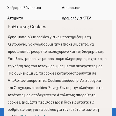
Χρήσιμοι Σύνδεσμοι
Διαδρομές
Αιτήματα
Δρομολόγια ΚΤΕΛ
Ρυθμίσεις Cookies
Χώροι Στάθμευσης
Χρησιμοποιούμε cookies για να υποστηρίξουμε τη
Κίνηση Λιμένος
λειτουργία, να αναλύσουμε την επισκεψιμότητα, να
προσωποποιήσουμε το περιεχόμενο και τις διαφημίσεις.
Επιπλέον, μπορεί να μοιραστούμε πληροφορίες σχετικά με
τη χρήση σας του ιστοχώρου μας με του συνεργάτες μας.
Πιο συγκεκριμένα, τα cookies κατηγοριοποιούνται σε
Απολύτως απαραίτητα, Cookies απόδοσης, Λειτουργικά
και Στοχευμένα cookies. Συνεχίζοντας την πλοήγηση στο
FOLLOW US
ιστότοπο μας αποδέχεστε τα Απολύτως απαραίτητα
cookies. Διαβάστε περισσότερα ή διαχειριστείτε τις
ρυθμίσεις σας για τα cookies για τον ιστότοπο μας στη