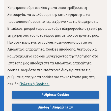
Χρησιμοποιούμε cookies για να υποστηρίξουμε τη
Κίνηση Λιμένος
λειτουργία, να αναλύσουμε την επισκεψιμότητα, να
προσωποποιήσουμε το περιεχόμενο και τις διαφημίσεις.
Επιπλέον, μπορεί να μοιραστούμε πληροφορίες σχετικά με
τη χρήση σας του ιστοχώρου μας με του συνεργάτες μας.
Πιο συγκεκριμένα, τα cookies κατηγοριοποιούνται σε
Απολύτως απαραίτητα, Cookies απόδοσης, Λειτουργικά
και Στοχευμένα cookies. Συνεχίζοντας την πλοήγηση στο
FOLLOW US
ιστότοπο μας αποδέχεστε τα Απολύτως απαραίτητα
cookies. Διαβάστε περισσότερα ή διαχειριστείτε τις
ρυθμίσεις σας για τα cookies για τον ιστότοπο μας στη
σελίδα
Πολιτική Cookies.
Όροι Χρήσης
Πολιτική Προστασίας Προσωπικών Δεδομένων
Ρυθμίσεις Cookies
Δήλωση Προσβασιμότητας Ιστότοπου Δήμου Βόλου
Αποδοχή Απαραίτητων
Πολιτική Cookies