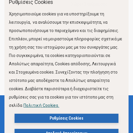
Ρυθμίσεις Cookies
Χώροι Στάθμευσης
Χρησιμοποιούμε cookies για να υποστηρίξουμε τη
Κίνηση Λιμένος
λειτουργία, να αναλύσουμε την επισκεψιμότητα, να
προσωποποιήσουμε το περιεχόμενο και τις διαφημίσεις.
Επιπλέον, μπορεί να μοιραστούμε πληροφορίες σχετικά με
τη χρήση σας του ιστοχώρου μας με του συνεργάτες μας.
Πιο συγκεκριμένα, τα cookies κατηγοριοποιούνται σε
Απολύτως απαραίτητα, Cookies απόδοσης, Λειτουργικά
και Στοχευμένα cookies. Συνεχίζοντας την πλοήγηση στο
FOLLOW US
ιστότοπο μας αποδέχεστε τα Απολύτως απαραίτητα
cookies. Διαβάστε περισσότερα ή διαχειριστείτε τις
ρυθμίσεις σας για τα cookies για τον ιστότοπο μας στη
σελίδα
Πολιτική Cookies.
Όροι Χρήσης
Πολιτική Προστασίας Προσωπικών Δεδομένων
Ρυθμίσεις Cookies
Δήλωση Προσβασιμότητας Ιστότοπου Δήμου Βόλου