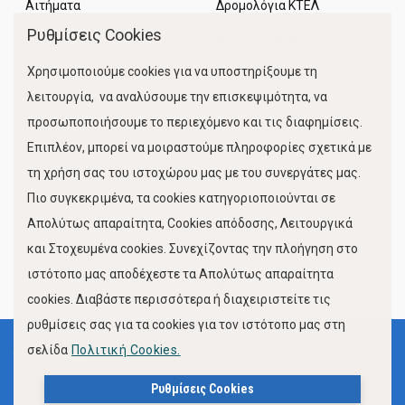
Αιτήματα
Δρομολόγια ΚΤΕΛ
Ρυθμίσεις Cookies
Χώροι Στάθμευσης
Χρησιμοποιούμε cookies για να υποστηρίξουμε τη
Κίνηση Λιμένος
λειτουργία, να αναλύσουμε την επισκεψιμότητα, να
προσωποποιήσουμε το περιεχόμενο και τις διαφημίσεις.
Επιπλέον, μπορεί να μοιραστούμε πληροφορίες σχετικά με
τη χρήση σας του ιστοχώρου μας με του συνεργάτες μας.
Πιο συγκεκριμένα, τα cookies κατηγοριοποιούνται σε
Απολύτως απαραίτητα, Cookies απόδοσης, Λειτουργικά
και Στοχευμένα cookies. Συνεχίζοντας την πλοήγηση στο
FOLLOW US
ιστότοπο μας αποδέχεστε τα Απολύτως απαραίτητα
cookies. Διαβάστε περισσότερα ή διαχειριστείτε τις
ρυθμίσεις σας για τα cookies για τον ιστότοπο μας στη
σελίδα
Πολιτική Cookies.
Όροι Χρήσης
Πολιτική Προστασίας Προσωπικών Δεδομένων
Ρυθμίσεις Cookies