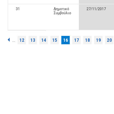
31
Δημοτικό
27/11/2017
Συμβούλιο
Σελίδες
12
13
14
15
16
17
18
19
20
…