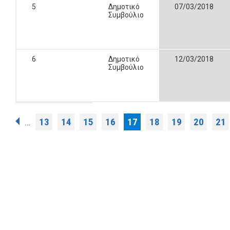
5
Δημοτικό
07/03/2018
Συμβούλιο
6
Δημοτικό
12/03/2018
Συμβούλιο
Σελίδες
13
14
15
16
17
18
19
20
21
…