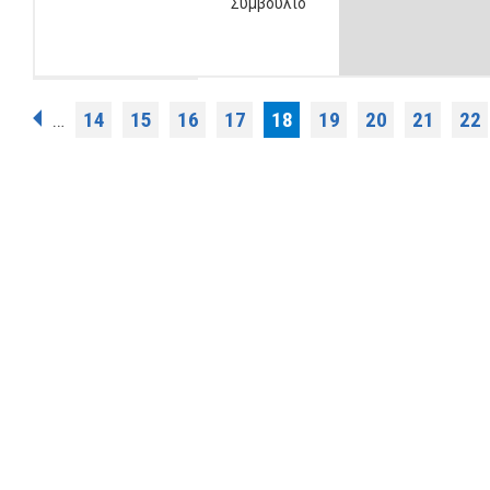
Συμβούλιο
Σελίδες
14
15
16
17
18
19
20
21
22
…