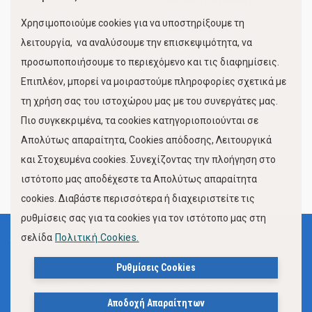
Χώροι Στάθμευσης
Χρησιμοποιούμε cookies για να υποστηρίξουμε τη
Κίνηση Λιμένος
λειτουργία, να αναλύσουμε την επισκεψιμότητα, να
προσωποποιήσουμε το περιεχόμενο και τις διαφημίσεις.
Επιπλέον, μπορεί να μοιραστούμε πληροφορίες σχετικά με
τη χρήση σας του ιστοχώρου μας με του συνεργάτες μας.
Πιο συγκεκριμένα, τα cookies κατηγοριοποιούνται σε
Απολύτως απαραίτητα, Cookies απόδοσης, Λειτουργικά
και Στοχευμένα cookies. Συνεχίζοντας την πλοήγηση στο
FOLLOW US
ιστότοπο μας αποδέχεστε τα Απολύτως απαραίτητα
cookies. Διαβάστε περισσότερα ή διαχειριστείτε τις
ρυθμίσεις σας για τα cookies για τον ιστότοπο μας στη
σελίδα
Πολιτική Cookies.
Όροι Χρήσης
Πολιτική Προστασίας Προσωπικών Δεδομένων
Ρυθμίσεις Cookies
Δήλωση Προσβασιμότητας Ιστότοπου Δήμου Βόλου
Αποδοχή Απαραίτητων
Πολιτική Cookies