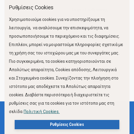
Ρυθμίσεις Cookies
Χώροι Στάθμευσης
Χρησιμοποιούμε cookies για να υποστηρίξουμε τη
Κίνηση Λιμένος
λειτουργία, να αναλύσουμε την επισκεψιμότητα, να
προσωποποιήσουμε το περιεχόμενο και τις διαφημίσεις.
Επιπλέον, μπορεί να μοιραστούμε πληροφορίες σχετικά με
τη χρήση σας του ιστοχώρου μας με του συνεργάτες μας.
Πιο συγκεκριμένα, τα cookies κατηγοριοποιούνται σε
Απολύτως απαραίτητα, Cookies απόδοσης, Λειτουργικά
και Στοχευμένα cookies. Συνεχίζοντας την πλοήγηση στο
FOLLOW US
ιστότοπο μας αποδέχεστε τα Απολύτως απαραίτητα
cookies. Διαβάστε περισσότερα ή διαχειριστείτε τις
ρυθμίσεις σας για τα cookies για τον ιστότοπο μας στη
σελίδα
Πολιτική Cookies.
Όροι Χρήσης
Πολιτική Προστασίας Προσωπικών Δεδομένων
Ρυθμίσεις Cookies
Δήλωση Προσβασιμότητας Ιστότοπου Δήμου Βόλου