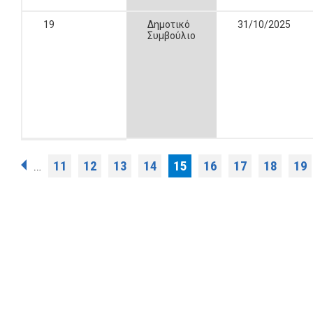
19
Δημοτικό
31/10/2025
Συμβούλιο
Σελίδες
11
12
13
14
15
16
17
18
19
…