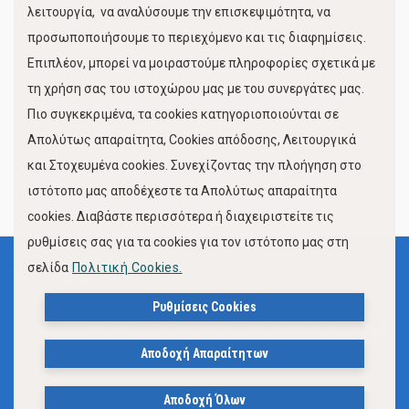
λειτουργία, να αναλύσουμε την επισκεψιμότητα, να
προσωποποιήσουμε το περιεχόμενο και τις διαφημίσεις.
Επιπλέον, μπορεί να μοιραστούμε πληροφορίες σχετικά με
τη χρήση σας του ιστοχώρου μας με του συνεργάτες μας.
Πιο συγκεκριμένα, τα cookies κατηγοριοποιούνται σε
Απολύτως απαραίτητα, Cookies απόδοσης, Λειτουργικά
και Στοχευμένα cookies. Συνεχίζοντας την πλοήγηση στο
FOLLOW US
ιστότοπο μας αποδέχεστε τα Απολύτως απαραίτητα
cookies. Διαβάστε περισσότερα ή διαχειριστείτε τις
ρυθμίσεις σας για τα cookies για τον ιστότοπο μας στη
σελίδα
Πολιτική Cookies.
Όροι Χρήσης
Πολιτική Προστασίας Προσωπικών Δεδομένων
Ρυθμίσεις Cookies
Δήλωση Προσβασιμότητας Ιστότοπου Δήμου Βόλου
Αποδοχή Απαραίτητων
Πολιτική Cookies
Αποδοχή Όλων