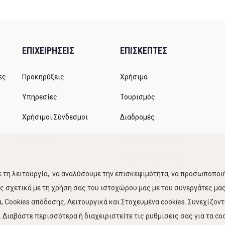
ΕΠΙΧΕΙΡΗΣΕΙΣ
ΕΠΙΣΚΕΠΤΕΣ
ες
Προκηρύξεις
Χρήσιμα
Υπηρεσίες
Τουρισμός
Χρήσιμοι Σύνδεσμοι
Διαδρομές
Αιτήματα
Δρομολόγια ΚΤΕΛ
Χώροι Στάθμευσης
 τη λειτουργία, να αναλύσουμε την επισκεψιμότητα, να προσωποποιή
Κίνηση Λιμένος
 σχετικά με τη χρήση σας του ιστοχώρου μας με του συνεργάτες μας.
 Cookies απόδοσης, Λειτουργικά και Στοχευμένα cookies. Συνεχίζον
Διαβάστε περισσότερα ή διαχειριστείτε τις ρυθμίσεις σας για τα coo