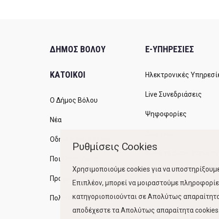
ΔΗΜΟΣ ΒΟΛΟΥ
E-ΥΠΗΡΕΣΙΕΣ
ΚΑΤΟΙΚΟΙ
Ηλεκτρονικές Υπηρεσί
Live Συνεδριάσεις
Ο Δήμος Βόλου
Ψηφοφορίες
Νέα
Διαύγεια
Οδηγός του πολίτη
Ρυθμίσεις Cookies
Ανοικτή Διακυβέρνηση
Ποιότητα Ζωής
Χρησιμοποιούμε cookies για να υποστηρίξουμε
Προγράμματα
Επιπλέον, μπορεί να μοιραστούμε πληροφορίες
κατηγοριοποιούνται σε Απολύτως απαραίτητα,
Πολιτική Ποιότητας
αποδέχεστε τα Απολύτως απαραίτητα cookies. 