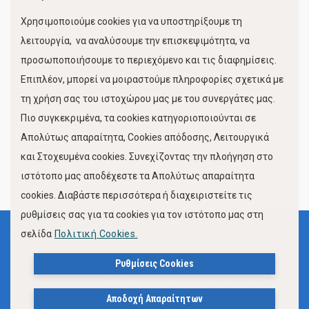
Χρησιμοποιούμε cookies για να υποστηρίξουμε τη
Κίνηση Λιμένος
λειτουργία, να αναλύσουμε την επισκεψιμότητα, να
προσωποποιήσουμε το περιεχόμενο και τις διαφημίσεις.
Επιπλέον, μπορεί να μοιραστούμε πληροφορίες σχετικά με
τη χρήση σας του ιστοχώρου μας με του συνεργάτες μας.
Πιο συγκεκριμένα, τα cookies κατηγοριοποιούνται σε
Απολύτως απαραίτητα, Cookies απόδοσης, Λειτουργικά
και Στοχευμένα cookies. Συνεχίζοντας την πλοήγηση στο
FOLLOW US
ιστότοπο μας αποδέχεστε τα Απολύτως απαραίτητα
cookies. Διαβάστε περισσότερα ή διαχειριστείτε τις
ρυθμίσεις σας για τα cookies για τον ιστότοπο μας στη
σελίδα
Πολιτική Cookies.
Όροι Χρήσης
Πολιτική Προστασίας Προσωπικών Δεδομένων
Ρυθμίσεις Cookies
Δήλωση Προσβασιμότητας Ιστότοπου Δήμου Βόλου
Αποδοχή Απαραίτητων
Πολιτική Cookies