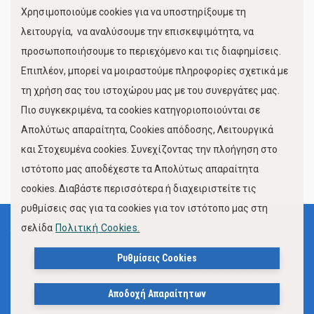
Χρησιμοποιούμε cookies για να υποστηρίξουμε τη
Κίνηση Λιμένος
λειτουργία, να αναλύσουμε την επισκεψιμότητα, να
προσωποποιήσουμε το περιεχόμενο και τις διαφημίσεις.
Επιπλέον, μπορεί να μοιραστούμε πληροφορίες σχετικά με
τη χρήση σας του ιστοχώρου μας με του συνεργάτες μας.
Πιο συγκεκριμένα, τα cookies κατηγοριοποιούνται σε
Απολύτως απαραίτητα, Cookies απόδοσης, Λειτουργικά
και Στοχευμένα cookies. Συνεχίζοντας την πλοήγηση στο
FOLLOW US
ιστότοπο μας αποδέχεστε τα Απολύτως απαραίτητα
cookies. Διαβάστε περισσότερα ή διαχειριστείτε τις
ρυθμίσεις σας για τα cookies για τον ιστότοπο μας στη
σελίδα
Πολιτική Cookies.
Όροι Χρήσης
Πολιτική Προστασίας Προσωπικών Δεδομένων
Ρυθμίσεις Cookies
Δήλωση Προσβασιμότητας Ιστότοπου Δήμου Βόλου
Αποδοχή Απαραίτητων
Πολιτική Cookies