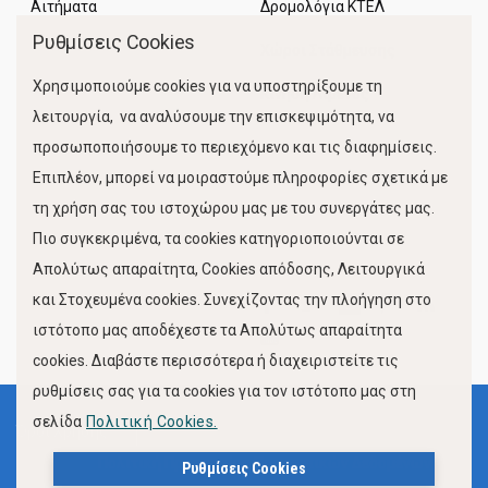
Αιτήματα
Δρομολόγια ΚΤΕΛ
Ρυθμίσεις Cookies
Χώροι Στάθμευσης
Χρησιμοποιούμε cookies για να υποστηρίξουμε τη
Κίνηση Λιμένος
λειτουργία, να αναλύσουμε την επισκεψιμότητα, να
προσωποποιήσουμε το περιεχόμενο και τις διαφημίσεις.
Επιπλέον, μπορεί να μοιραστούμε πληροφορίες σχετικά με
τη χρήση σας του ιστοχώρου μας με του συνεργάτες μας.
Πιο συγκεκριμένα, τα cookies κατηγοριοποιούνται σε
Απολύτως απαραίτητα, Cookies απόδοσης, Λειτουργικά
και Στοχευμένα cookies. Συνεχίζοντας την πλοήγηση στο
FOLLOW US
ιστότοπο μας αποδέχεστε τα Απολύτως απαραίτητα
cookies. Διαβάστε περισσότερα ή διαχειριστείτε τις
ρυθμίσεις σας για τα cookies για τον ιστότοπο μας στη
σελίδα
Πολιτική Cookies.
Όροι Χρήσης
Πολιτική Προστασίας Προσωπικών Δεδομένων
Ρυθμίσεις Cookies