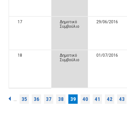
17
Δημοτικό
29/06/2016
Συμβούλιο
18
Δημοτικό
01/07/2016
Συμβούλιο
Σελίδες
35
36
37
38
39
40
41
42
43
…