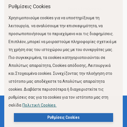
Ρυθμίσεις Cookies
Χώροι Στάθμευσης
Χρησιμοποιούμε cookies για να υποστηρίξουμε τη
Κίνηση Λιμένος
λειτουργία, να αναλύσουμε την επισκεψιμότητα, να
προσωποποιήσουμε το περιεχόμενο και τις διαφημίσεις.
Επιπλέον, μπορεί να μοιραστούμε πληροφορίες σχετικά με
τη χρήση σας του ιστοχώρου μας με του συνεργάτες μας.
Πιο συγκεκριμένα, τα cookies κατηγοριοποιούνται σε
Απολύτως απαραίτητα, Cookies απόδοσης, Λειτουργικά
και Στοχευμένα cookies. Συνεχίζοντας την πλοήγηση στο
FOLLOW US
ιστότοπο μας αποδέχεστε τα Απολύτως απαραίτητα
cookies. Διαβάστε περισσότερα ή διαχειριστείτε τις
ρυθμίσεις σας για τα cookies για τον ιστότοπο μας στη
σελίδα
Πολιτική Cookies.
Όροι Χρήσης
Πολιτική Προστασίας Προσωπικών Δεδομένων
Ρυθμίσεις Cookies
Δήλωση Προσβασιμότητας Ιστότοπου Δήμου Βόλου