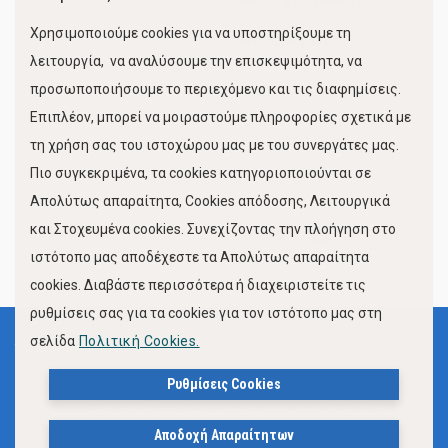
Χώροι Στάθμευσης
Χρησιμοποιούμε cookies για να υποστηρίξουμε τη
Κίνηση Λιμένος
λειτουργία, να αναλύσουμε την επισκεψιμότητα, να
προσωποποιήσουμε το περιεχόμενο και τις διαφημίσεις.
Επιπλέον, μπορεί να μοιραστούμε πληροφορίες σχετικά με
τη χρήση σας του ιστοχώρου μας με του συνεργάτες μας.
Πιο συγκεκριμένα, τα cookies κατηγοριοποιούνται σε
Απολύτως απαραίτητα, Cookies απόδοσης, Λειτουργικά
και Στοχευμένα cookies. Συνεχίζοντας την πλοήγηση στο
FOLLOW US
ιστότοπο μας αποδέχεστε τα Απολύτως απαραίτητα
cookies. Διαβάστε περισσότερα ή διαχειριστείτε τις
ρυθμίσεις σας για τα cookies για τον ιστότοπο μας στη
σελίδα
Πολιτική Cookies.
Όροι Χρήσης
Πολιτική Προστασίας Προσωπικών Δεδομένων
Ρυθμίσεις Cookies
Δήλωση Προσβασιμότητας Ιστότοπου Δήμου Βόλου
Αποδοχή Απαραίτητων
Πολιτική Cookies