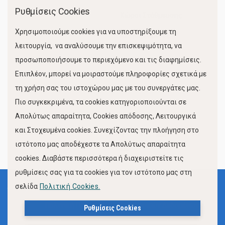
Ρυθμίσεις Cookies
Χώροι Στάθμευσης
Χρησιμοποιούμε cookies για να υποστηρίξουμε τη
Κίνηση Λιμένος
λειτουργία, να αναλύσουμε την επισκεψιμότητα, να
προσωποποιήσουμε το περιεχόμενο και τις διαφημίσεις.
Επιπλέον, μπορεί να μοιραστούμε πληροφορίες σχετικά με
τη χρήση σας του ιστοχώρου μας με του συνεργάτες μας.
Πιο συγκεκριμένα, τα cookies κατηγοριοποιούνται σε
Απολύτως απαραίτητα, Cookies απόδοσης, Λειτουργικά
και Στοχευμένα cookies. Συνεχίζοντας την πλοήγηση στο
FOLLOW US
ιστότοπο μας αποδέχεστε τα Απολύτως απαραίτητα
cookies. Διαβάστε περισσότερα ή διαχειριστείτε τις
ρυθμίσεις σας για τα cookies για τον ιστότοπο μας στη
σελίδα
Πολιτική Cookies.
Όροι Χρήσης
Πολιτική Προστασίας Προσωπικών Δεδομένων
Ρυθμίσεις Cookies
Δήλωση Προσβασιμότητας Ιστότοπου Δήμου Βόλου