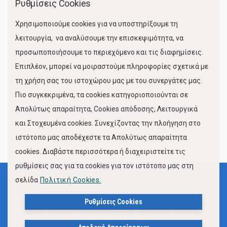
Ρυθμίσεις Cookies
Χώροι Στάθμευσης
Χρησιμοποιούμε cookies για να υποστηρίξουμε τη
Κίνηση Λιμένος
λειτουργία, να αναλύσουμε την επισκεψιμότητα, να
προσωποποιήσουμε το περιεχόμενο και τις διαφημίσεις.
Επιπλέον, μπορεί να μοιραστούμε πληροφορίες σχετικά με
τη χρήση σας του ιστοχώρου μας με του συνεργάτες μας.
Πιο συγκεκριμένα, τα cookies κατηγοριοποιούνται σε
Απολύτως απαραίτητα, Cookies απόδοσης, Λειτουργικά
και Στοχευμένα cookies. Συνεχίζοντας την πλοήγηση στο
FOLLOW US
ιστότοπο μας αποδέχεστε τα Απολύτως απαραίτητα
cookies. Διαβάστε περισσότερα ή διαχειριστείτε τις
ρυθμίσεις σας για τα cookies για τον ιστότοπο μας στη
σελίδα
Πολιτική Cookies.
Όροι Χρήσης
Πολιτική Προστασίας Προσωπικών Δεδομένων
Ρυθμίσεις Cookies
Δήλωση Προσβασιμότητας Ιστότοπου Δήμου Βόλου