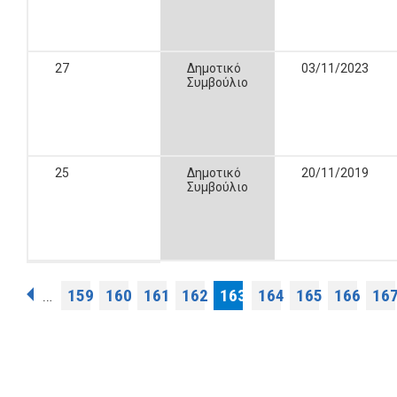
27
Δημοτικό
03/11/2023
Συμβούλιο
25
Δημοτικό
20/11/2019
Συμβούλιο
Σελίδες
159
160
161
162
163
164
165
166
16
…