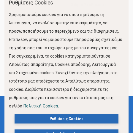
Ρυθμίσεις Cookies
Χώροι Στάθμευσης
Χρησιμοποιούμε cookies για να υποστηρίξουμε τη
Κίνηση Λιμένος
λειτουργία, να αναλύσουμε την επισκεψιμότητα, να
προσωποποιήσουμε το περιεχόμενο και τις διαφημίσεις.
Επιπλέον, μπορεί να μοιραστούμε πληροφορίες σχετικά με
τη χρήση σας του ιστοχώρου μας με του συνεργάτες μας.
Πιο συγκεκριμένα, τα cookies κατηγοριοποιούνται σε
Απολύτως απαραίτητα, Cookies απόδοσης, Λειτουργικά
και Στοχευμένα cookies. Συνεχίζοντας την πλοήγηση στο
FOLLOW US
ιστότοπο μας αποδέχεστε τα Απολύτως απαραίτητα
cookies. Διαβάστε περισσότερα ή διαχειριστείτε τις
ρυθμίσεις σας για τα cookies για τον ιστότοπο μας στη
σελίδα
Πολιτική Cookies.
Όροι Χρήσης
Πολιτική Προστασίας Προσωπικών Δεδομένων
Ρυθμίσεις Cookies
Δήλωση Προσβασιμότητας Ιστότοπου Δήμου Βόλου