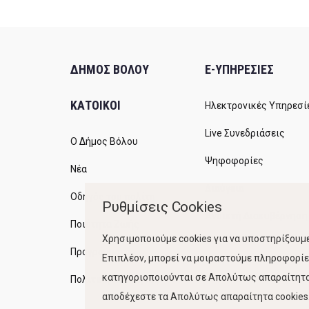
ΔΗΜΟΣ ΒΟΛΟΥ
E-ΥΠΗΡΕΣΙΕΣ
ΚΑΤΟΙΚΟΙ
Ηλεκτρονικές Υπηρεσί
Live Συνεδριάσεις
Ο Δήμος Βόλου
Ψηφοφορίες
Νέα
Διαύγεια
Οδηγός του πολίτη
Ρυθμίσεις Cookies
Ανοικτή Διακυβέρνηση
Ποιότητα Ζωής
Χρησιμοποιούμε cookies για να υποστηρίξουμε
Προγράμματα
Επιπλέον, μπορεί να μοιραστούμε πληροφορίες
κατηγοριοποιούνται σε Απολύτως απαραίτητα,
Πολιτική Ποιότητας
αποδέχεστε τα Απολύτως απαραίτητα cookies. 