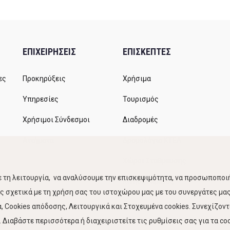
ΕΠΙΧΕΙΡΗΣΕΙΣ
ΕΠΙΣΚΕΠΤΕΣ
ες
Προκηρύξεις
Χρήσιμα
Υπηρεσίες
Τουρισμός
Χρήσιμοι Σύνδεσμοι
Διαδρομές
Αιτήματα
Δρομολόγια ΚΤΕΛ
Χώροι Στάθμευσης
 τη λειτουργία, να αναλύσουμε την επισκεψιμότητα, να προσωποποιή
Κίνηση Λιμένος
 σχετικά με τη χρήση σας του ιστοχώρου μας με του συνεργάτες μας.
 Cookies απόδοσης, Λειτουργικά και Στοχευμένα cookies. Συνεχίζον
Διαβάστε περισσότερα ή διαχειριστείτε τις ρυθμίσεις σας για τα coo