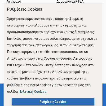
Αιτήματα
Δρομολόγια ΚΤΕΛ
Ρυθμίσεις Cookies
Χώροι Στάθμευσης
Χρησιμοποιούμε cookies για να υποστηρίξουμε τη
Κίνηση Λιμένος
λειτουργία, να αναλύσουμε την επισκεψιμότητα, να
προσωποποιήσουμε το περιεχόμενο και τις διαφημίσεις.
Επιπλέον, μπορεί να μοιραστούμε πληροφορίες σχετικά με
τη χρήση σας του ιστοχώρου μας με του συνεργάτες μας.
Πιο συγκεκριμένα, τα cookies κατηγοριοποιούνται σε
Απολύτως απαραίτητα, Cookies απόδοσης, Λειτουργικά
και Στοχευμένα cookies. Συνεχίζοντας την πλοήγηση στο
FOLLOW US
ιστότοπο μας αποδέχεστε τα Απολύτως απαραίτητα
cookies. Διαβάστε περισσότερα ή διαχειριστείτε τις
ρυθμίσεις σας για τα cookies για τον ιστότοπο μας στη
σελίδα
Πολιτική Cookies.
Όροι Χρήσης
Πολιτική Προστασίας Προσωπικών Δεδομένων
Ρυθμίσεις Cookies