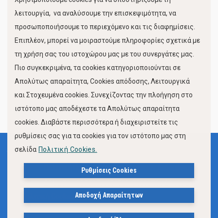
Κίνηση Λιμένος
λειτουργία, να αναλύσουμε την επισκεψιμότητα, να
προσωποποιήσουμε το περιεχόμενο και τις διαφημίσεις.
Επιπλέον, μπορεί να μοιραστούμε πληροφορίες σχετικά με
τη χρήση σας του ιστοχώρου μας με του συνεργάτες μας.
Πιο συγκεκριμένα, τα cookies κατηγοριοποιούνται σε
Απολύτως απαραίτητα, Cookies απόδοσης, Λειτουργικά
και Στοχευμένα cookies. Συνεχίζοντας την πλοήγηση στο
FOLLOW US
ιστότοπο μας αποδέχεστε τα Απολύτως απαραίτητα
cookies. Διαβάστε περισσότερα ή διαχειριστείτε τις
ρυθμίσεις σας για τα cookies για τον ιστότοπο μας στη
σελίδα
Πολιτική Cookies.
Όροι Χρήσης
Πολιτική Προστασίας Προσωπικών Δεδομένων
Ρυθμίσεις Cookies
Δήλωση Προσβασιμότητας Ιστότοπου Δήμου Βόλου
Αποδοχή Απαραίτητων
Πολιτική Cookies