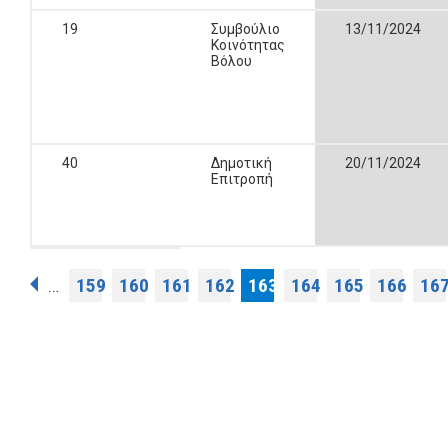
19
Συμβούλιο
13/11/2024
Κοινότητας
Βόλου
40
Δημοτική
20/11/2024
Επιτροπή
Σελίδες
159
160
161
162
163
164
165
166
16
…