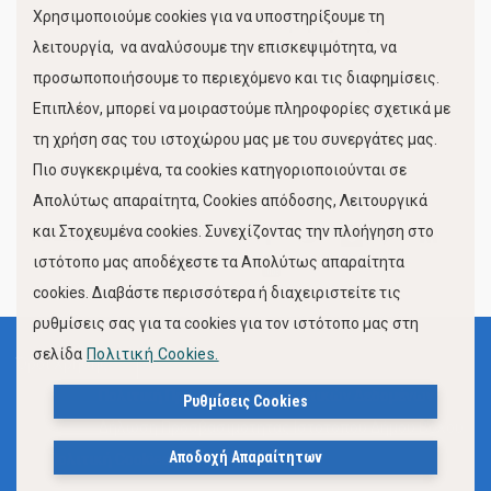
Χρησιμοποιούμε cookies για να υποστηρίξουμε τη
Κίνηση Λιμένος
λειτουργία, να αναλύσουμε την επισκεψιμότητα, να
προσωποποιήσουμε το περιεχόμενο και τις διαφημίσεις.
Επιπλέον, μπορεί να μοιραστούμε πληροφορίες σχετικά με
τη χρήση σας του ιστοχώρου μας με του συνεργάτες μας.
Πιο συγκεκριμένα, τα cookies κατηγοριοποιούνται σε
Απολύτως απαραίτητα, Cookies απόδοσης, Λειτουργικά
και Στοχευμένα cookies. Συνεχίζοντας την πλοήγηση στο
FOLLOW US
ιστότοπο μας αποδέχεστε τα Απολύτως απαραίτητα
cookies. Διαβάστε περισσότερα ή διαχειριστείτε τις
ρυθμίσεις σας για τα cookies για τον ιστότοπο μας στη
σελίδα
Πολιτική Cookies.
Όροι Χρήσης
Πολιτική Προστασίας Προσωπικών Δεδομένων
Ρυθμίσεις Cookies
Δήλωση Προσβασιμότητας Ιστότοπου Δήμου Βόλου
Αποδοχή Απαραίτητων
Πολιτική Cookies