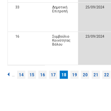
33
Δημοτική
25/09/2024
Επιτροπή
16
Συμβούλιο
23/09/2024
Κοινότητας
Βόλου
Σελίδες
14
15
16
17
18
19
20
21
22
…