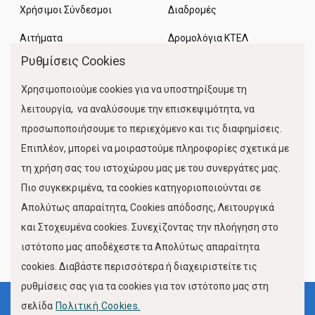
Χρήσιμοι Σύνδεσμοι
Διαδρομές
Αιτήματα
Δρομολόγια ΚΤΕΛ
Ρυθμίσεις Cookies
Χώροι Στάθμευσης
Χρησιμοποιούμε cookies για να υποστηρίξουμε τη
Κίνηση Λιμένος
λειτουργία, να αναλύσουμε την επισκεψιμότητα, να
προσωποποιήσουμε το περιεχόμενο και τις διαφημίσεις.
Επιπλέον, μπορεί να μοιραστούμε πληροφορίες σχετικά με
τη χρήση σας του ιστοχώρου μας με του συνεργάτες μας.
Πιο συγκεκριμένα, τα cookies κατηγοριοποιούνται σε
Απολύτως απαραίτητα, Cookies απόδοσης, Λειτουργικά
και Στοχευμένα cookies. Συνεχίζοντας την πλοήγηση στο
FOLLOW US
ιστότοπο μας αποδέχεστε τα Απολύτως απαραίτητα
cookies. Διαβάστε περισσότερα ή διαχειριστείτε τις
ρυθμίσεις σας για τα cookies για τον ιστότοπο μας στη
σελίδα
Πολιτική Cookies.
Όροι Χρήσης