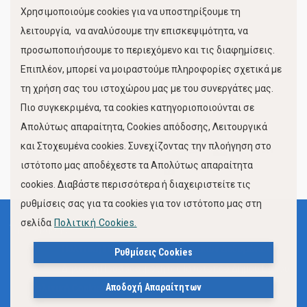
Χρησιμοποιούμε cookies για να υποστηρίξουμε τη
Κίνηση Λιμένος
λειτουργία, να αναλύσουμε την επισκεψιμότητα, να
προσωποποιήσουμε το περιεχόμενο και τις διαφημίσεις.
Επιπλέον, μπορεί να μοιραστούμε πληροφορίες σχετικά με
τη χρήση σας του ιστοχώρου μας με του συνεργάτες μας.
Πιο συγκεκριμένα, τα cookies κατηγοριοποιούνται σε
Απολύτως απαραίτητα, Cookies απόδοσης, Λειτουργικά
και Στοχευμένα cookies. Συνεχίζοντας την πλοήγηση στο
FOLLOW US
ιστότοπο μας αποδέχεστε τα Απολύτως απαραίτητα
cookies. Διαβάστε περισσότερα ή διαχειριστείτε τις
ρυθμίσεις σας για τα cookies για τον ιστότοπο μας στη
σελίδα
Πολιτική Cookies.
Όροι Χρήσης
Πολιτική Προστασίας Προσωπικών Δεδομένων
Ρυθμίσεις Cookies
Δήλωση Προσβασιμότητας Ιστότοπου Δήμου Βόλου
Αποδοχή Απαραίτητων
Πολιτική Cookies