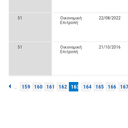
51
Οικονομική
22/08/2022
Επιτροπή
51
Οικονομική
21/10/2016
Επιτροπή
Σελίδες
159
160
161
162
163
164
165
166
16
…