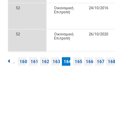
52
Οικονομική
24/10/2016
Επιτροπή
52
Οικονομική
26/10/2020
Επιτροπή
Σελίδες
160
161
162
163
164
165
166
167
16
…