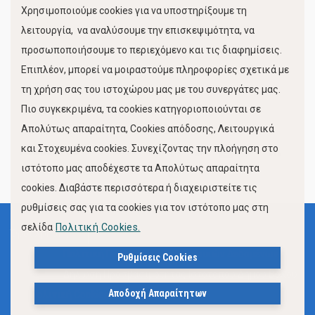
Χρησιμοποιούμε cookies για να υποστηρίξουμε τη
Κίνηση Λιμένος
λειτουργία, να αναλύσουμε την επισκεψιμότητα, να
προσωποποιήσουμε το περιεχόμενο και τις διαφημίσεις.
Επιπλέον, μπορεί να μοιραστούμε πληροφορίες σχετικά με
τη χρήση σας του ιστοχώρου μας με του συνεργάτες μας.
Πιο συγκεκριμένα, τα cookies κατηγοριοποιούνται σε
Απολύτως απαραίτητα, Cookies απόδοσης, Λειτουργικά
και Στοχευμένα cookies. Συνεχίζοντας την πλοήγηση στο
FOLLOW US
ιστότοπο μας αποδέχεστε τα Απολύτως απαραίτητα
cookies. Διαβάστε περισσότερα ή διαχειριστείτε τις
ρυθμίσεις σας για τα cookies για τον ιστότοπο μας στη
σελίδα
Πολιτική Cookies.
Όροι Χρήσης
Πολιτική Προστασίας Προσωπικών Δεδομένων
Ρυθμίσεις Cookies
Δήλωση Προσβασιμότητας Ιστότοπου Δήμου Βόλου
Αποδοχή Απαραίτητων
Πολιτική Cookies