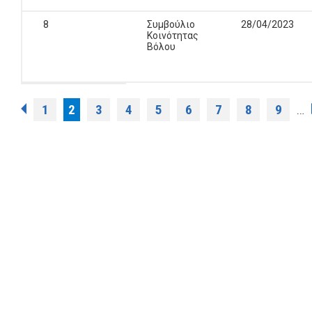
8
Συμβούλιο
28/04/2023
Κοινότητας
Βόλου
Σελίδες
1
2
3
4
5
6
7
8
9
…