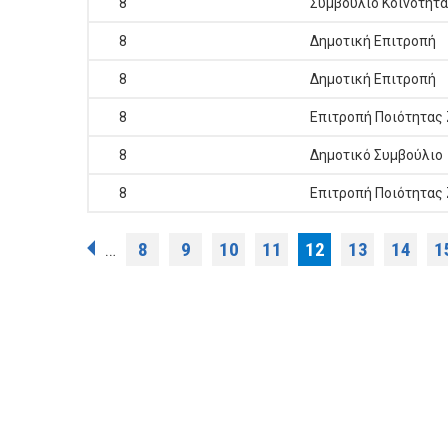
8
Συμβούλιο Κοινότητ
8
Δημοτική Επιτροπή
8
Δημοτική Επιτροπή
8
Επιτροπή Ποιότητας
8
Δημοτικό Συμβούλιο
8
Επιτροπή Ποιότητας
Σελίδες
8
9
10
11
12
13
14
1
…