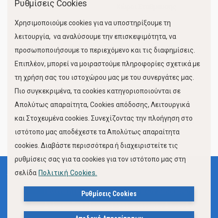
Ρυθμίσεις Cookies
Χώροι Στάθμευσης
Χρησιμοποιούμε cookies για να υποστηρίξουμε τη
Κίνηση Λιμένος
λειτουργία, να αναλύσουμε την επισκεψιμότητα, να
προσωποποιήσουμε το περιεχόμενο και τις διαφημίσεις.
Επιπλέον, μπορεί να μοιραστούμε πληροφορίες σχετικά με
τη χρήση σας του ιστοχώρου μας με του συνεργάτες μας.
Πιο συγκεκριμένα, τα cookies κατηγοριοποιούνται σε
Απολύτως απαραίτητα, Cookies απόδοσης, Λειτουργικά
και Στοχευμένα cookies. Συνεχίζοντας την πλοήγηση στο
FOLLOW US
ιστότοπο μας αποδέχεστε τα Απολύτως απαραίτητα
cookies. Διαβάστε περισσότερα ή διαχειριστείτε τις
ρυθμίσεις σας για τα cookies για τον ιστότοπο μας στη
σελίδα
Πολιτική Cookies.
Όροι Χρήσης
Πολιτική Προστασίας Προσωπικών Δεδομένων
Ρυθμίσεις Cookies
Δήλωση Προσβασιμότητας Ιστότοπου Δήμου Βόλου