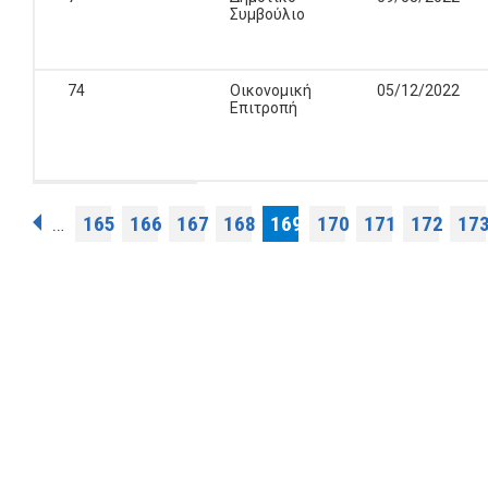
Συμβούλιο
74
Οικονομική
05/12/2022
Επιτροπή
Σελίδες
165
166
167
168
169
170
171
172
17
…