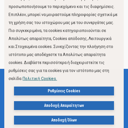
προσωποποιήσουμε το περιεχόμενο και τις διαφημίσεις.
Επιπλέον, μπορεί να μοιραστούμε πληροφορίες σχετικά με
τη χρήση σας του ιστοχώρου μας με του συνεργάτες μας.
Πιο συγκεκριμένα, τα cookies κατηγοριοποιούνται σε
Απολύτως απαραίτητα, Cookies απόδοσης, Λειτουργικά
και Στοχευμένα cookies. Συνεχίζοντας την πλοήγηση στο
FOLLOW US
ιστότοπο μας αποδέχεστε τα Απολύτως απαραίτητα
cookies. Διαβάστε περισσότερα ή διαχειριστείτε τις
ρυθμίσεις σας για τα cookies για τον ιστότοπο μας στη
σελίδα
Πολιτική Cookies.
Όροι Χρήσης
Πολιτική Προστασίας Προσωπικών Δεδομένων
Ρυθμίσεις Cookies
Δήλωση Προσβασιμότητας Ιστότοπου Δήμου Βόλου
Αποδοχή Απαραίτητων
Πολιτική Cookies
Αποδοχή Όλων
© 2023, Δήμος Βόλου