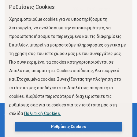
Ρυθμίσεις Cookies
Χώροι Στάθμευσης
Χρησιμοποιούμε cookies για να υποστηρίξουμε τη
Κίνηση Λιμένος
λειτουργία, να αναλύσουμε την επισκεψιμότητα, να
προσωποποιήσουμε το περιεχόμενο και τις διαφημίσεις.
Επιπλέον, μπορεί να μοιραστούμε πληροφορίες σχετικά με
τη χρήση σας του ιστοχώρου μας με του συνεργάτες μας.
Πιο συγκεκριμένα, τα cookies κατηγοριοποιούνται σε
Απολύτως απαραίτητα, Cookies απόδοσης, Λειτουργικά
και Στοχευμένα cookies. Συνεχίζοντας την πλοήγηση στο
FOLLOW US
ιστότοπο μας αποδέχεστε τα Απολύτως απαραίτητα
cookies. Διαβάστε περισσότερα ή διαχειριστείτε τις
ρυθμίσεις σας για τα cookies για τον ιστότοπο μας στη
σελίδα
Πολιτική Cookies.
Όροι Χρήσης
Πολιτική Προστασίας Προσωπικών Δεδομένων
Ρυθμίσεις Cookies
Δήλωση Προσβασιμότητας Ιστότοπου Δήμου Βόλου