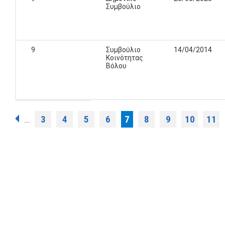
Συμβούλιο
9
Συμβούλιο
14/04/2014
Κοινότητας
Βόλου
Σελίδες
3
4
5
6
7
8
9
10
11
…