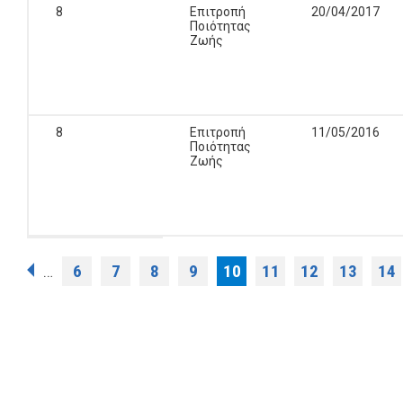
8
Επιτροπή
20/04/2017
Ποιότητας
Ζωής
8
Επιτροπή
11/05/2016
Ποιότητας
Ζωής
Σελίδες
6
7
8
9
10
11
12
13
14
…