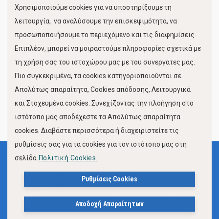
Χρησιμοποιούμε cookies για να υποστηρίξουμε τη
Κίνηση Λιμένος
λειτουργία, να αναλύσουμε την επισκεψιμότητα, να
προσωποποιήσουμε το περιεχόμενο και τις διαφημίσεις.
Επιπλέον, μπορεί να μοιραστούμε πληροφορίες σχετικά με
τη χρήση σας του ιστοχώρου μας με του συνεργάτες μας.
Πιο συγκεκριμένα, τα cookies κατηγοριοποιούνται σε
Απολύτως απαραίτητα, Cookies απόδοσης, Λειτουργικά
και Στοχευμένα cookies. Συνεχίζοντας την πλοήγηση στο
FOLLOW US
ιστότοπο μας αποδέχεστε τα Απολύτως απαραίτητα
cookies. Διαβάστε περισσότερα ή διαχειριστείτε τις
ρυθμίσεις σας για τα cookies για τον ιστότοπο μας στη
σελίδα
Πολιτική Cookies.
Όροι Χρήσης
Πολιτική Προστασίας Προσωπικών Δεδομένων
Ρυθμίσεις Cookies
Δήλωση Προσβασιμότητας Ιστότοπου Δήμου Βόλου
Αποδοχή Απαραίτητων
Πολιτική Cookies