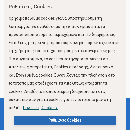
Ρυθμίσεις Cookies
Χώροι Στάθμευσης
Χρησιμοποιούμε cookies για να υποστηρίξουμε τη
Κίνηση Λιμένος
λειτουργία, να αναλύσουμε την επισκεψιμότητα, να
προσωποποιήσουμε το περιεχόμενο και τις διαφημίσεις.
Επιπλέον, μπορεί να μοιραστούμε πληροφορίες σχετικά με
τη χρήση σας του ιστοχώρου μας με του συνεργάτες μας.
Πιο συγκεκριμένα, τα cookies κατηγοριοποιούνται σε
Απολύτως απαραίτητα, Cookies απόδοσης, Λειτουργικά
και Στοχευμένα cookies. Συνεχίζοντας την πλοήγηση στο
FOLLOW US
ιστότοπο μας αποδέχεστε τα Απολύτως απαραίτητα
cookies. Διαβάστε περισσότερα ή διαχειριστείτε τις
ρυθμίσεις σας για τα cookies για τον ιστότοπο μας στη
σελίδα
Πολιτική Cookies.
Όροι Χρήσης
Πολιτική Προστασίας Προσωπικών Δεδομένων
Ρυθμίσεις Cookies
Δήλωση Προσβασιμότητας Ιστότοπου Δήμου Βόλου