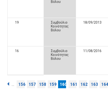
Βόλου
19
Συμβούλιο
18/09/2013
Κοινότητας
Βόλου
16
Συμβούλιο
11/08/2016
Κοινότητας
Βόλου
Σελίδες
156
157
158
159
160
161
162
163
16
…