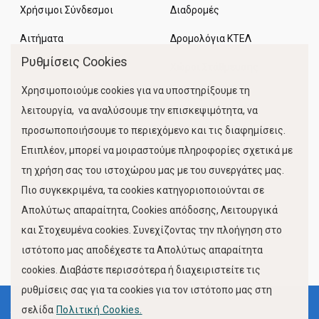
Χρήσιμοι Σύνδεσμοι
Διαδρομές
Αιτήματα
Δρομολόγια ΚΤΕΛ
Ρυθμίσεις Cookies
Χώροι Στάθμευσης
Χρησιμοποιούμε cookies για να υποστηρίξουμε τη
Κίνηση Λιμένος
λειτουργία, να αναλύσουμε την επισκεψιμότητα, να
προσωποποιήσουμε το περιεχόμενο και τις διαφημίσεις.
Επιπλέον, μπορεί να μοιραστούμε πληροφορίες σχετικά με
τη χρήση σας του ιστοχώρου μας με του συνεργάτες μας.
Πιο συγκεκριμένα, τα cookies κατηγοριοποιούνται σε
Απολύτως απαραίτητα, Cookies απόδοσης, Λειτουργικά
και Στοχευμένα cookies. Συνεχίζοντας την πλοήγηση στο
FOLLOW US
ιστότοπο μας αποδέχεστε τα Απολύτως απαραίτητα
cookies. Διαβάστε περισσότερα ή διαχειριστείτε τις
ρυθμίσεις σας για τα cookies για τον ιστότοπο μας στη
σελίδα
Πολιτική Cookies.
Όροι Χρήσης