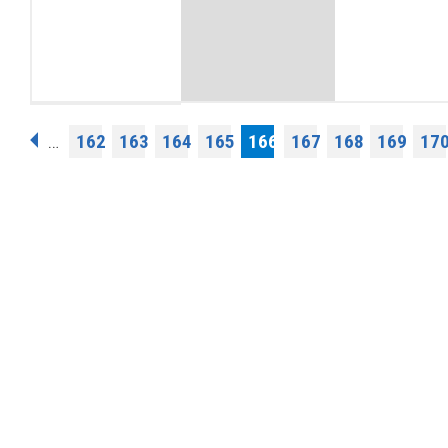
Σελίδες
162
163
164
165
166
167
168
169
17
…