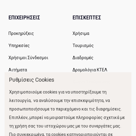
ΕΠΙΧΕΙΡΗΣΕΙΣ
ΕΠΙΣΚΕΠΤΕΣ
Προκηρύξεις
Χρήσιμα
Υπηρεσίες
Τουρισμός
Χρήσιμοι Σύνδεσμοι
Διαδρομές
Αιτήματα
Δρομολόγια ΚΤΕΛ
Ρυθμίσεις Cookies
Χώροι Στάθμευσης
Χρησιμοποιούμε cookies για να υποστηρίξουμε τη
Κίνηση Λιμένος
λειτουργία, να αναλύσουμε την επισκεψιμότητα, να
προσωποποιήσουμε το περιεχόμενο και τις διαφημίσεις.
Επιπλέον, μπορεί να μοιραστούμε πληροφορίες σχετικά με
τη χρήση σας του ιστοχώρου μας με του συνεργάτες μας.
Πιο συγκεκριμένα, τα cookies κατηγοριοποιούνται σε