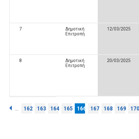
7
Δημοτική
12/03/2025
Επιτροπή
8
Δημοτική
20/03/2025
Επιτροπή
Σελίδες
162
163
164
165
166
167
168
169
17
…