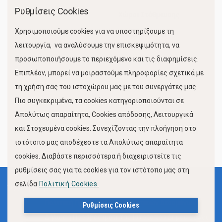
Ρυθμίσεις Cookies
Χώροι Στάθμευσης
Χρησιμοποιούμε cookies για να υποστηρίξουμε τη
Κίνηση Λιμένος
λειτουργία, να αναλύσουμε την επισκεψιμότητα, να
προσωποποιήσουμε το περιεχόμενο και τις διαφημίσεις.
Επιπλέον, μπορεί να μοιραστούμε πληροφορίες σχετικά με
τη χρήση σας του ιστοχώρου μας με του συνεργάτες μας.
Πιο συγκεκριμένα, τα cookies κατηγοριοποιούνται σε
Απολύτως απαραίτητα, Cookies απόδοσης, Λειτουργικά
και Στοχευμένα cookies. Συνεχίζοντας την πλοήγηση στο
FOLLOW US
ιστότοπο μας αποδέχεστε τα Απολύτως απαραίτητα
cookies. Διαβάστε περισσότερα ή διαχειριστείτε τις
ρυθμίσεις σας για τα cookies για τον ιστότοπο μας στη
σελίδα
Πολιτική Cookies.
Όροι Χρήσης
Πολιτική Προστασίας Προσωπικών Δεδομένων
Ρυθμίσεις Cookies
Δήλωση Προσβασιμότητας Ιστότοπου Δήμου Βόλου