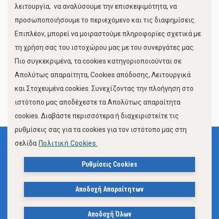
λειτουργία, να αναλύσουμε την επισκεψιμότητα, να
προσωποποιήσουμε το περιεχόμενο και τις διαφημίσεις.
Επιπλέον, μπορεί να μοιραστούμε πληροφορίες σχετικά με
τη χρήση σας του ιστοχώρου μας με του συνεργάτες μας.
Πιο συγκεκριμένα, τα cookies κατηγοριοποιούνται σε
Απολύτως απαραίτητα, Cookies απόδοσης, Λειτουργικά
και Στοχευμένα cookies. Συνεχίζοντας την πλοήγηση στο
FOLLOW US
ιστότοπο μας αποδέχεστε τα Απολύτως απαραίτητα
cookies. Διαβάστε περισσότερα ή διαχειριστείτε τις
ρυθμίσεις σας για τα cookies για τον ιστότοπο μας στη
σελίδα
Πολιτική Cookies.
Όροι Χρήσης
Πολιτική Προστασίας Προσωπικών Δεδομένων
Ρυθμίσεις Cookies
Δήλωση Προσβασιμότητας Ιστότοπου Δήμου Βόλου
Αποδοχή Απαραίτητων
Πολιτική Cookies
Αποδοχή Όλων