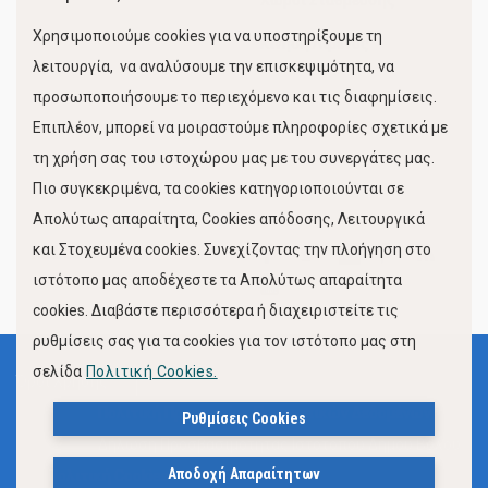
Χώροι Στάθμευσης
Χρησιμοποιούμε cookies για να υποστηρίξουμε τη
Κίνηση Λιμένος
λειτουργία, να αναλύσουμε την επισκεψιμότητα, να
προσωποποιήσουμε το περιεχόμενο και τις διαφημίσεις.
Επιπλέον, μπορεί να μοιραστούμε πληροφορίες σχετικά με
τη χρήση σας του ιστοχώρου μας με του συνεργάτες μας.
Πιο συγκεκριμένα, τα cookies κατηγοριοποιούνται σε
Απολύτως απαραίτητα, Cookies απόδοσης, Λειτουργικά
και Στοχευμένα cookies. Συνεχίζοντας την πλοήγηση στο
FOLLOW US
ιστότοπο μας αποδέχεστε τα Απολύτως απαραίτητα
cookies. Διαβάστε περισσότερα ή διαχειριστείτε τις
ρυθμίσεις σας για τα cookies για τον ιστότοπο μας στη
σελίδα
Πολιτική Cookies.
Όροι Χρήσης
Πολιτική Προστασίας Προσωπικών Δεδομένων
Ρυθμίσεις Cookies
Δήλωση Προσβασιμότητας Ιστότοπου Δήμου Βόλου
Αποδοχή Απαραίτητων
Πολιτική Cookies