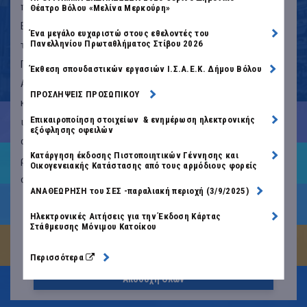
προσωποποιήσουμε το περιεχόμενο και τις διαφημίσεις.
Θέατρο Βόλου «Μελίνα Μερκούρη»
Επιπλέον, μπορεί να μοιραστούμε πληροφορίες σχετικά με
Ένα μεγάλο ευχαριστώ στους εθελοντές του
Πανελληνίου Πρωταθλήματος Στίβου 2026
τη χρήση σας του ιστοχώρου μας με του συνεργάτες μας.
Πιο συγκεκριμένα, τα cookies κατηγοριοποιούνται σε
Έκθεση σπουδαστικών εργασιών Ι.Σ.Α.Ε.Κ. Δήμου Βόλου
Απολύτως απαραίτητα, Cookies απόδοσης, Λειτουργικά
ΠΡΟΣΛΗΨΕΙΣ ΠΡΟΣΩΠΙΚΟΥ
και Στοχευμένα cookies. Συνεχίζοντας την πλοήγηση στο
Ο ΔΗΜΟΣ ΜΑΣ
Επικαιροποίηση στοιχείων & ενημέρωση ηλεκτρονικής
ιστότοπο μας αποδέχεστε τα Απολύτως απαραίτητα
εξόφλησης οφειλών
cookies. Διαβάστε περισσότερα ή διαχειριστείτε τις
Κατάργηση έκδοσης Πιστοποιητικών Γέννησης και
ρυθμίσεις σας για τα cookies για τον ιστότοπο μας στη
ΚΑΤΟΙΚΟΙ
Οικογενειακής Κατάστασης από τους αρμόδιους φορείς
σελίδα
Πολιτική Cookies.
ΑΝΑΘΕΩΡΗΣΗ του ΣΕΣ -παραλιακή περιοχή (3/9/2025)
e-ΥΠΗΡΕΣΙΕΣ
Ρυθμίσεις Cookies
Ηλεκτρονικές Αιτήσεις για την Έκδοση Κάρτας
Στάθμευσης Μόνιμου Κατοίκου
ΕΠΙΧΕΙΡΗΣΕΙΣ
Αποδοχή Απαραίτητων
Περισσότερα
άνοιγμα
σε
νέα
Αποδοχή Όλων
ΕΠΙΣΚΕΠΤΕΣ
καρτέλα
|